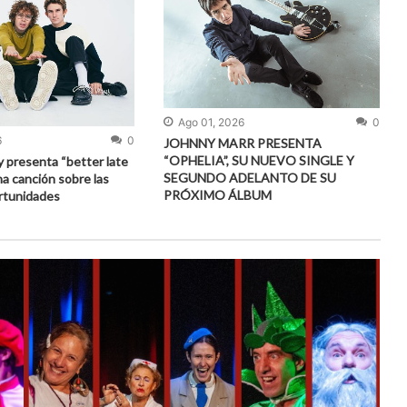
Ago 01, 2026
0
6
0
JOHNNY MARR PRESENTA
“OPHELIA”, SU NUEVO SINGLE Y
 presenta “better late
SEGUNDO ADELANTO DE SU
na canción sobre las
PRÓXIMO ÁLBUM
rtunidades