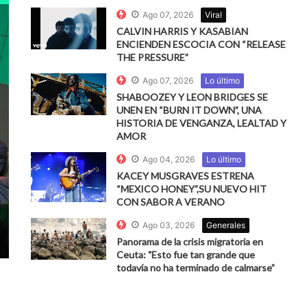
Ago 07, 2026
Viral
CALVIN HARRIS Y KASABIAN
ENCIENDEN ESCOCIA CON “RELEASE
THE PRESSURE”
Ago 07, 2026
Lo último
SHABOOZEY Y LEON BRIDGES SE
UNEN EN “BURN IT DOWN”, UNA
HISTORIA DE VENGANZA, LEALTAD Y
AMOR
Ago 04, 2026
Lo último
KACEY MUSGRAVES ESTRENA
“MEXICO HONEY”,SU NUEVO HIT
CON SABOR A VERANO
Ago 03, 2026
Generales
Panorama de la crisis migratoria en
Ceuta: "Esto fue tan grande que
todavía no ha terminado de calmarse”