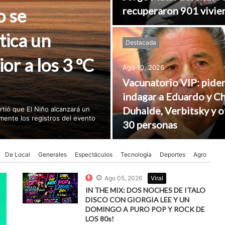
recuperaron 901 vivie
o se
tica un
Destacada
or a los 3 ºC
Ago 10, 2026
Vacunatorio VIP: pide
indagar a Eduardo y C
Duhalde, Verbitsky y o
tió que El Niño alcanzará un
mente los registros del evento
30 personas
De Local
Generales
Espectáculos
Tecnologí­a
Deportes
Agro
Ago 05, 2026
Viral
IN THE MIX: DOS NOCHES DE ITALO
DISCO CON GIORGIA LEE Y UN
DOMINGO A PURO POP Y ROCK DE
LOS 80s!