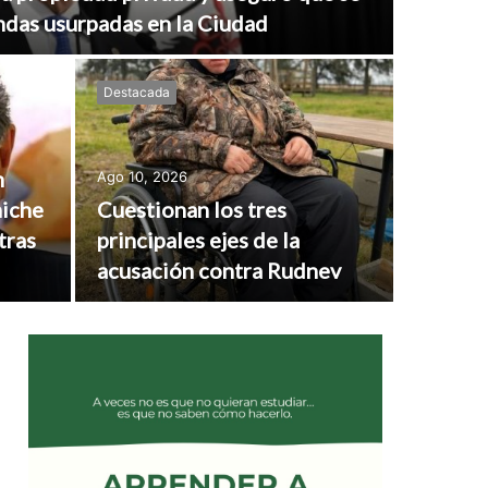
ndas usurpadas en la Ciudad
Destacada
n
Ago 10, 2026
hiche
Cuestionan los tres
tras
principales ejes de la
acusación contra Rudnev