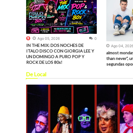
Ago 05, 2026
0
IN THE MIX: DOS NOCHES DE
Ago 04, 202
ITALO DISCO CON GIORGIA LEE Y
almost monday
UN DOMINGO A PURO POP Y
than never”, u
ROCK DE LOS 80s!
segundas opo
De Local