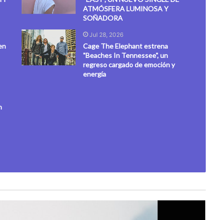
ATMÓSFERA LUMINOSA Y
SOÑADORA
Jul 28, 2026
en
Cage The Elephant estrena
"Beaches In Tennessee", un
regreso cargado de emoción y
energía
n