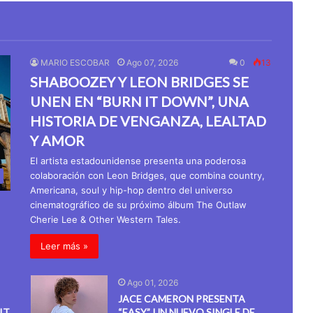
MARIO ESCOBAR
Ago 07, 2026
0
13
SHABOOZEY Y LEON BRIDGES SE
UNEN EN “BURN IT DOWN”, UNA
HISTORIA DE VENGANZA, LEALTAD
Y AMOR
El artista estadounidense presenta una poderosa
colaboración con Leon Bridges, que combina country,
Americana, soul y hip-hop dentro del universo
cinematográfico de su próximo álbum The Outlaw
Cherie Lee & Other Western Tales.
Leer más »
Ago 01, 2026
JACE CAMERON PRESENTA
IT
“EASY”, UN NUEVO SINGLE DE