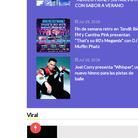
CON SABOR A VERANO
Jul 29, 2026
Fin de semana retro en Tandil: Bi
FM y Cantina Pink presentan
"That's so 80's Megamix" con DJ
Muffin Phatz
Jul 26, 2026
Joel Corry presenta "Whisper", u
nuevo himno para las pistas de
baile
Viral