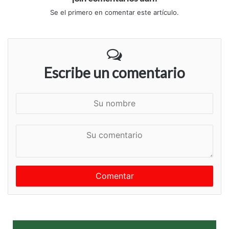
Se el primero en comentar este artículo.
Escribe un comentario
S
u
n
S
o
u
m
c
b
o
r
m
e
e
n
t
a
r