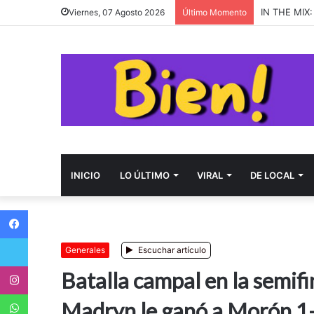
almost mond
Viernes, 07 Agosto 2026
Último Momento
INICIO
LO ÚLTIMO
VIRAL
DE LOCAL
Facebook
Twitter
Generales
Escuchar artículo
Instagram
Batalla campal en la semif
WhatsApp
Madryn le ganó a Morón 1-0