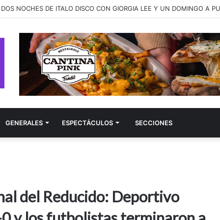
ay presenta “better late than never”, una canción sobre las segundas 
GENERALES
ESPECTÁCULOS
SECCIONES
inal del Reducido: Deportivo
 y los futbolistas terminaron a