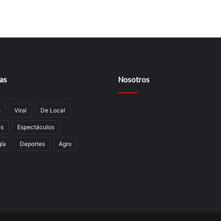
as
Nosotros
o
Viral
De Local
es
Espectáculos
í­a
Deportes
Agro