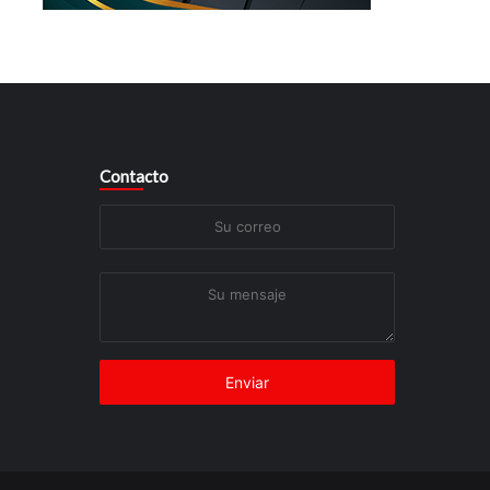
Contacto
Su
correo
Su
mensaje