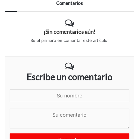
Comentarios
¡Sin comentarios aún!
Se el primero en comentar este artículo.
Escribe un comentario
S
u
n
S
o
u
m
c
b
o
r
m
e