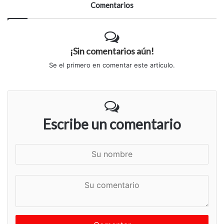
Comentarios
¡Sin comentarios aún!
Se el primero en comentar este artículo.
Escribe un comentario
S
u
n
S
o
u
m
c
b
o
r
m
e