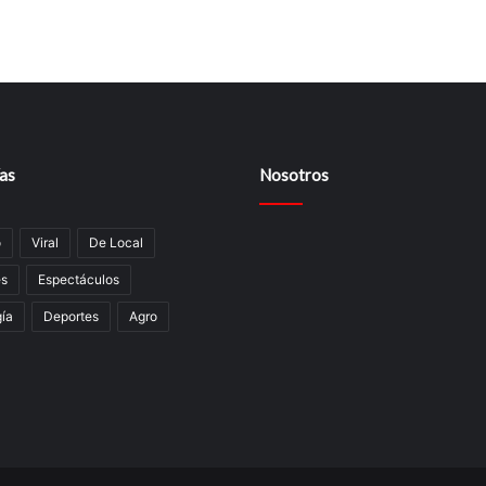
as
Nosotros
o
Viral
De Local
es
Espectáculos
í­a
Deportes
Agro