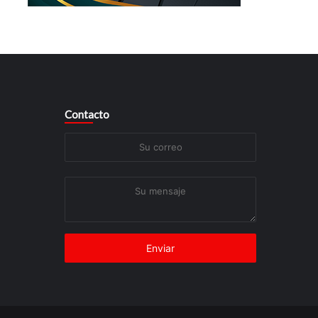
Contacto
Su
correo
Su
mensaje