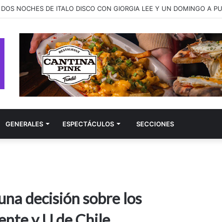
ay presenta “better late than never”, una canción sobre las segundas 
GENERALES
ESPECTÁCULOS
SECCIONES
na decisión sobre los
ente y U de Chile