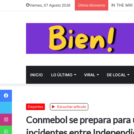
almost mond
Viernes, 07 Agosto 2026
Último Momento
INICIO
LO ÚLTIMO
VIRAL
DE LOCAL
Facebook
Twitter
Deportes
Escuchar artículo
Instagram
Conmebol se prepara para u
WhatsApp
incidentes entre Independi