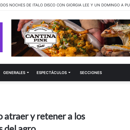
ay presenta “better late than never”, una canción sobre las segundas 
GENERALES
ESPECTÁCULOS
SECCIONES
atraer y retener a los
s del agro