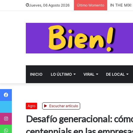
almost mond
Jueves, 06 Agosto 2026
Último Momento
INICIO
LO ÚLTIMO
VIRAL
DE LOCAL
Facebook
Twitter
Agro
Escuchar artículo
Instagram
Desafío generacional: cómo 
WhatsApp
centennials en las empresa