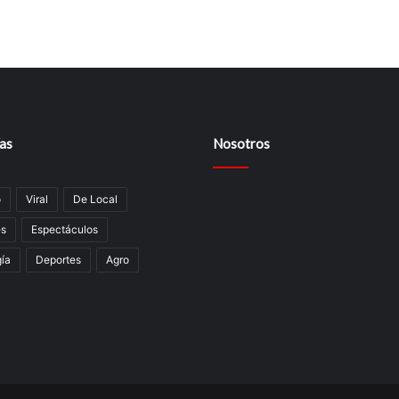
as
Nosotros
o
Viral
De Local
es
Espectáculos
í­a
Deportes
Agro