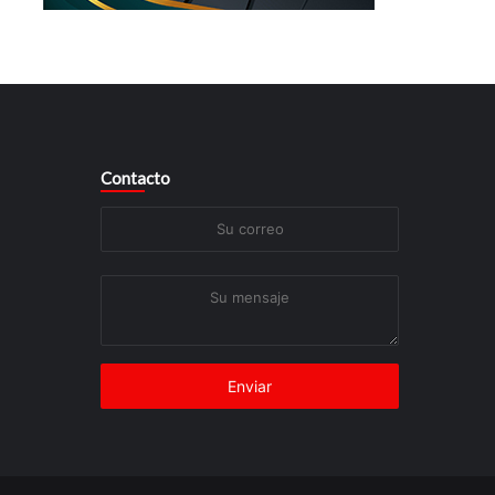
Contacto
Su
correo
Su
mensaje