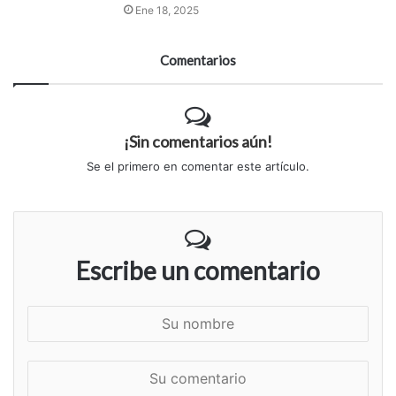
Ene 18, 2025
Comentarios
¡Sin comentarios aún!
Se el primero en comentar este artículo.
Escribe un comentario
S
u
n
S
o
u
m