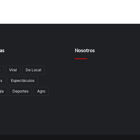
as
Nosotros
o
Viral
De Local
es
Espectáculos
í­a
Deportes
Agro