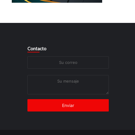
Contacto
Su
correo
Su
mensaje