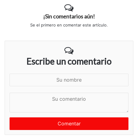
¡Sin comentarios aún!
Se el primero en comentar este artículo.
Escribe un comentario
S
u
n
S
o
u
m
c
b
o
r
m
e
e
n