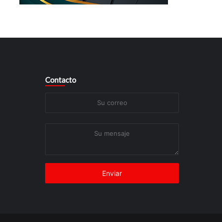
Contacto
Su
correo
Su
mensaje