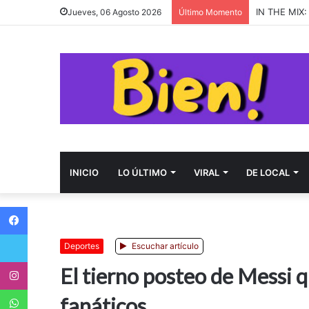
almost mond
Jueves, 06 Agosto 2026
Último Momento
INICIO
LO ÚLTIMO
VIRAL
DE LOCAL
Facebook
Twitter
Deportes
Escuchar artículo
Instagram
El tierno posteo de Messi 
WhatsApp
fanáticos