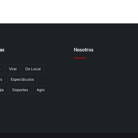
as
Nosotros
o
Viral
De Local
es
Espectáculos
í­a
Deportes
Agro