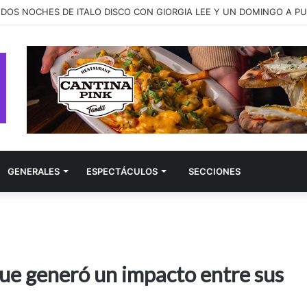
ay presenta “better late than never”, una canción sobre las segundas 
GENERALES
ESPECTÁCULOS
SECCIONES
que generó un impacto entre sus