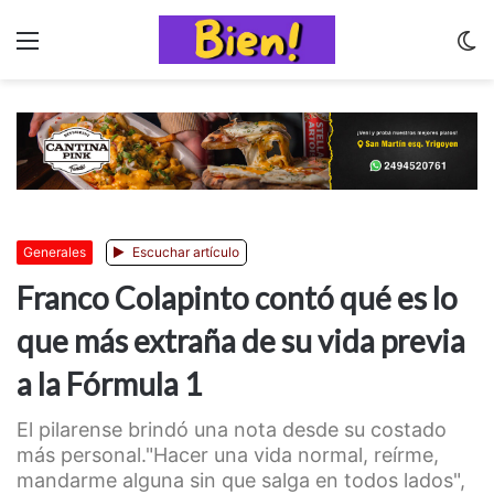
Menu
C
m
Generales
Escuchar artículo
Franco Colapinto contó qué es lo
que más extraña de su vida previa
a la Fórmula 1
El pilarense brindó una nota desde su costado
más personal."Hacer una vida normal, reírme,
mandarme alguna sin que salga en todos lados",