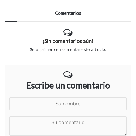
Comentarios
¡Sin comentarios aún!
Se el primero en comentar este artículo.
Escribe un comentario
S
u
n
S
o
u
m
c
b