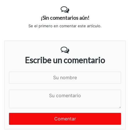
¡Sin comentarios aún!
Se el primero en comentar este artículo.
Escribe un comentario
S
u
n
S
o
u
m
c
b
o
r
m
e
e
n