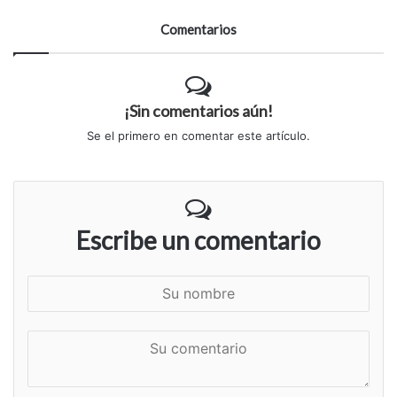
Comentarios
¡Sin comentarios aún!
Se el primero en comentar este artículo.
Escribe un comentario
S
u
n
S
o
u
m
c
b
o
r