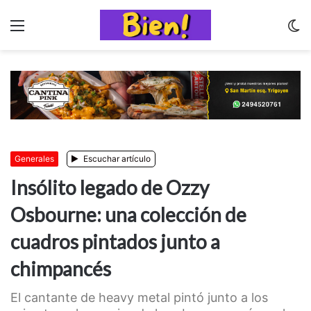
Menu
C
m
Generales
Escuchar artículo
Insólito legado de Ozzy
Osbourne: una colección de
cuadros pintados junto a
chimpancés
El cantante de heavy metal pintó junto a los