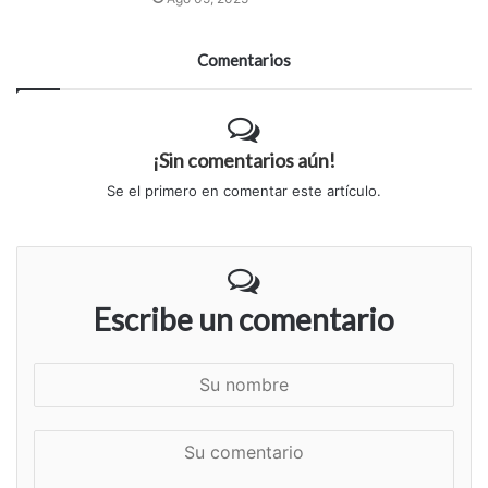
Comentarios
¡Sin comentarios aún!
Se el primero en comentar este artículo.
Escribe un comentario
S
u
n
S
o
u
m
c