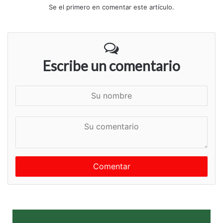
Se el primero en comentar este artículo.
Escribe un comentario
S
u
n
S
o
u
m
c
b
o
r
m
e
e
n
t
a
r