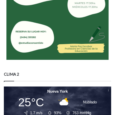
CLIMA 2
Nueva York
25°C
Nublado
1.7 m/s
93%
763
mmHg