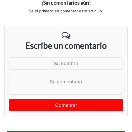
¡Sin comentarios aún!
Se el primero en comentar este artículo.
Escribe un comentario
S
u
n
S
o
u
m
c
b
o
r
m
e
e
n
t
a