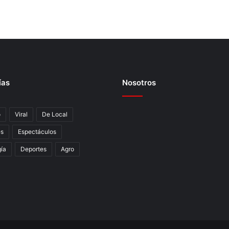
ías
Nosotros
o
Viral
De Local
es
Espectáculos
í­a
Deportes
Agro