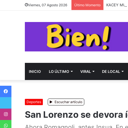
KACEY MUS
Viernes, 07 Agosto 2026
Último Momento
INICIO
LO ÚLTIMO
VIRAL
DE LOCAL
Facebook
Twitter
Deportes
Escuchar artículo
Instagram
San Lorenzo se devora 
WhatsApp
Ahora Romagnoli, antes Insua. En el