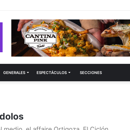
GRAVES ESTRENA “MEXICO HONEY”,SU NUEVO HIT CON SABOR A VE
GENERALES
ESPECTÁCULOS
SECCIONES
ídolos
 medio, el affaire Ortigoza. El Ciclón