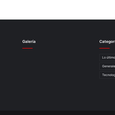
Galería
Categor
Lo últim
General
Tecnolog