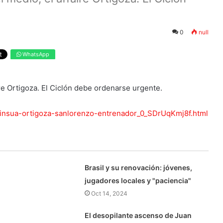
0
null
WhatsApp
ire Ortigoza. El Ciclón debe ordenarse urgente.
-insua-ortigoza-sanlorenzo-entrenador_0_SDrUqKmj8f.html
Brasil y su renovación: jóvenes,
jugadores locales y "paciencia"
Oct 14, 2024
El desopilante ascenso de Juan