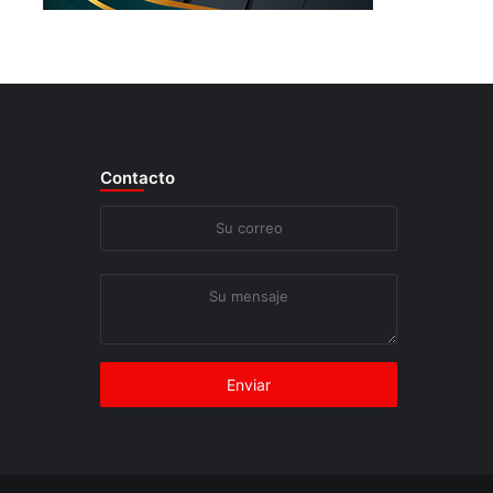
Contacto
Su
correo
Su
mensaje