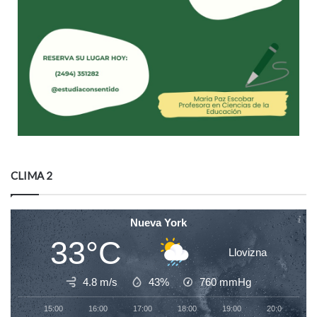
CLIMA 2
Nueva York
33°C
Llovizna
4.8 m/s
43%
760
mmHg
15:00
16:00
17:00
18:00
19:00
20:00
2