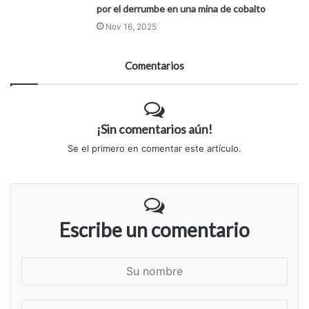
por el derrumbe en una mina de cobalto
Nov 16, 2025
Comentarios
¡Sin comentarios aún!
Se el primero en comentar este artículo.
Escribe un comentario
S
u
n
S
o