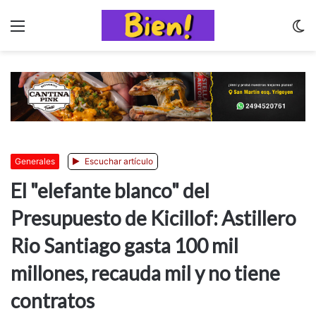
Menu
C
m
Generales
Escuchar artículo
El "elefante blanco" del
Presupuesto de Kicillof: Astillero
Rio Santiago gasta 100 mil
millones, recauda mil y no tiene
contratos