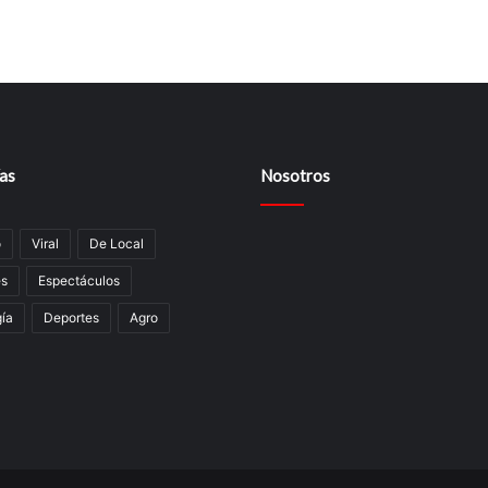
as
Nosotros
o
Viral
De Local
es
Espectáculos
í­a
Deportes
Agro