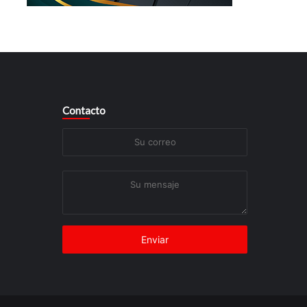
Contacto
Su
correo
Su
mensaje