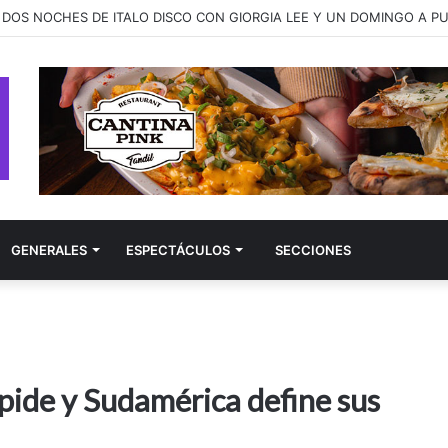
ay presenta “better late than never”, una canción sobre las segundas 
GENERALES
ESPECTÁCULOS
SECCIONES
spide y Sudamérica define sus