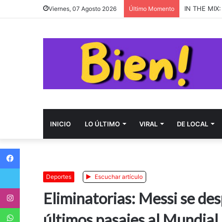
almost mond
Viernes, 07 Agosto 2026
Último Momento
INICIO
LO ÚLTIMO
VIRAL
DE LOCAL
Facebook
Twitter
Deportes
Escuchar artículo
Instagram
Eliminatorias: Messi se de
WhatsApp
últimos pasajes al Mundial