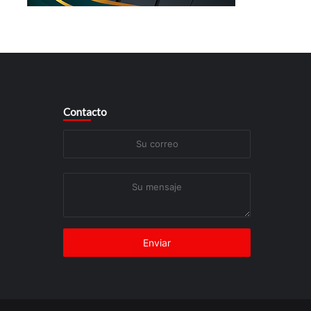
Contacto
Su
correo
Su
mensaje