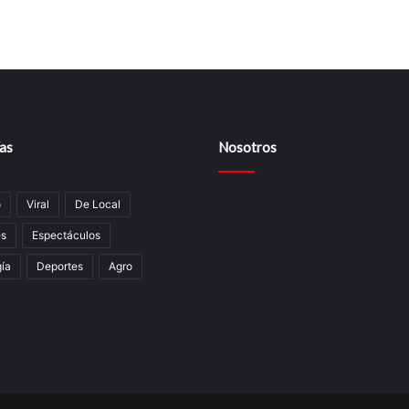
as
Nosotros
o
Viral
De Local
es
Espectáculos
í­a
Deportes
Agro