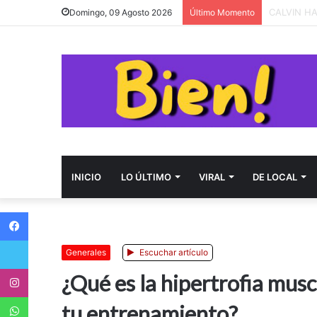
Domingo, 09 Agosto 2026
Último Momento
INICIO
LO ÚLTIMO
VIRAL
DE LOCAL
Facebook
Twitter
Generales
Escuchar artículo
Instagram
¿Qué es la hipertrofia mus
WhatsApp
tu entrenamiento?